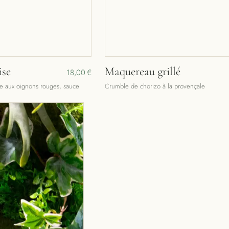
ise
Maquereau grillé
18,00 €
e aux oignons rouges, sauce
Crumble de chorizo à la provençale