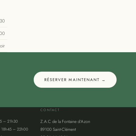
h30
h00
oir
RÉSERVER MAINTENANT →
CONTACT
45 – 21h30
Z.A.C de la Fontaine d’Azon
· 18h45 – 22h00
89100 Saint-Clément