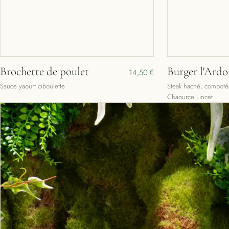
Brochette de poulet
Burger l'Ardo
14,50 €
Sauce yaourt ciboulette
Steak haché, compoté
Chaource Lincet