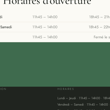
Horaires d'ouverture
Soir
di
11h45 – 14h00
18h45 – 21
 Samedi
11h45 – 14h00
18h45 – 22
11h45 – 14h00
Fermé le s
TION
HORAIRES
Lundi – Jeudi · 11h45 – 14h00 · 18h
Vendredi – Samedi · 11h45 – 14h00 