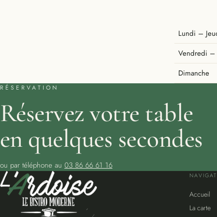
Jours
Midi
Lundi – Jeu
Vendredi –
Dimanche
RÉSERVATION
Réservez votre table
en quelques secondes
ou par téléphone au
03 86 66 61 16
NAVIGA
Accueil
La carte